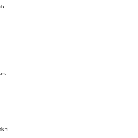
ih
ses
lani