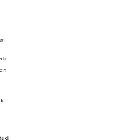
ri-
eda.
bih
di
a di