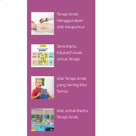
Terapi Anak
Menggunakan
Alat Akupuntur
Jenis Kartu
Edukatif Anak
untuk Terapi
Alat Terapi Anak
yang Sering Kita
l
Temui
Alat untuk Bantu
Terapi Anak