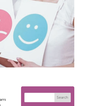
lami
n