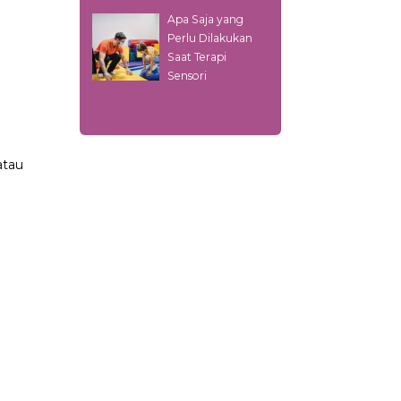
Apa Saja yang
Perlu Dilakukan
.
Saat Terapi
Sensori
atau