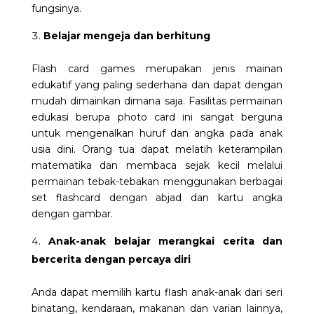
fungsinya.
Belajar mengeja dan berhitung
Flash card games merupakan jenis mainan
edukatif yang paling sederhana dan dapat dengan
mudah dimainkan dimana saja. Fasilitas permainan
edukasi berupa photo card ini sangat berguna
untuk mengenalkan huruf dan angka pada anak
usia dini. Orang tua dapat melatih keterampilan
matematika dan membaca sejak kecil melalui
permainan tebak-tebakan menggunakan berbagai
set flashcard dengan abjad dan kartu angka
dengan gambar.
Anak-anak belajar merangkai cerita dan
bercerita dengan percaya diri
Anda dapat memilih kartu flash anak-anak dari seri
binatang, kendaraan, makanan dan varian lainnya,