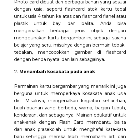
Photo card dibuat dari berbagai bahan yang sesuai
dengan usia, seperti flashcard stok kartu tebal
untuk usia 4 tahun ke atas dan flashcard flanel atau
plastik untuk bayi dan balita. Anda bisa
mengenalkan berbagai jenis objek dengan
menggunakan kartu bergambar ini, sebagai sarana
belajar yang seru, misalnya dengan bermain tebak-
tebakan, mencocokkan gambar di flashcard
dengan benda nyata, dan lain sebagainya.
Menambah kosakata pada anak
Permainan kartu bergambar yang menarik ini juga
berguna untuk memperkaya kosakata anak usia
dini. Misalnya, mengenalkan kegiatan sehari-hari,
buah-buahan yang berbeda, warna, bagian tubuh,
kendaraan, dan sebagainya. Mainan edukatif untuk
anak-anak dengan
Flash Card
membantu balita
dan anak prasekolah untuk menghafal kata-kata
baru sehingga mereka lebih memahami arti dan