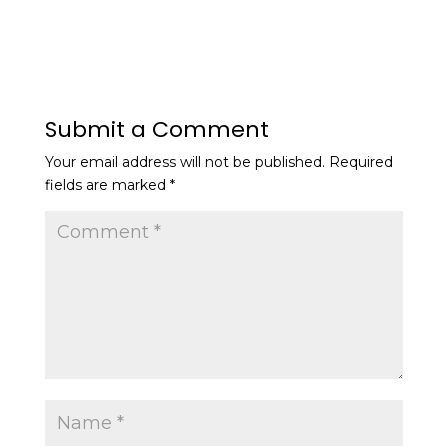
Submit a Comment
Your email address will not be published.
Required
fields are marked
*