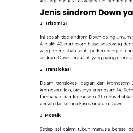
keluarga dan fasilitas kesehatan, penderita
Jenis sindrom Down yan
Trisomi 21
Ini adalah tipe
sindrom Down
paling umum ya
Alih-alih 46 kromosom biasa, seseorang de
yang mengubah arah perkembangan dan me
sindrom Down ini adalah yang paling umum, 
Translokasi
Dalam translokasi, bagian dari kromosom
kromosom lain, biasanya kromosom 14. Seme
tambahan dari kromosom 21 menyebabkan c
persen dari semua kasus sindrom Down.
Mosaik
Setiap sel dalam tubuh manusia berasal dar