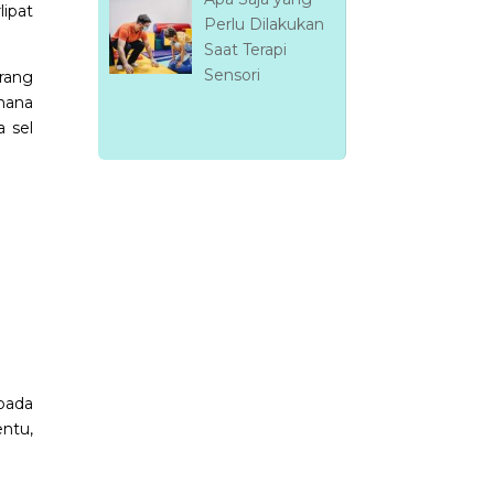
ipat
Perlu Dilakukan
Saat Terapi
Sensori
rang
mana
 sel
pada
ntu,