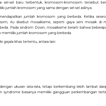
 sel-sel baru terbentuk, kromosom-kromosom tersebut berl
liki jumlah kromosom yang sama dengan sel-sel aslinya.
l mendapatkan jumlah kromosom yang berbeda. Ketika seseo
mosom, itu disebut mosaikisme, seperti gaya seni mosaik di 
rbeda. Pada sindrom Down, mosaikisme berarti bahwa beberapa
ain memiliki jumlah kromosom yang berbeda.
 gejala khas tertentu, antara lain:
engan ukuran rata-rata, tetapi berkembang lebih lambat dari
own syndrome biasanya memiliki gangguan perkembangan terte