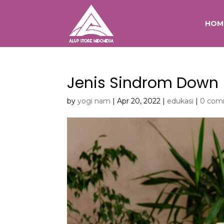
HOM
Jenis Sindrom Down
by
yogi nam
|
Apr 20, 2022
|
edukasi
|
0 com