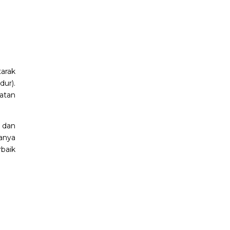
arak
dur).
batan
, dan
anya
rbaik