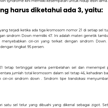
 down syndrome kini memiliki kesempatan untuk hidup lebih lama.
g harus diketahui ada 3, yaitu:
ng terjadi ketika ada tiga kromosom nomor 21 di setiap sel t
ngan sindrom Down memiliki 47. Ini adalah materi genetik tam
nyebabkan ciri-ciri yang terkait dengan sindrom Down. 
dengan tingkat 95 persen.
 21 tetap tertinggal selama pembelahan sel dan menempel 
ntara jumlah total kromosom dalam sel tetap 46, kehadiran ba
iri-ciri sindrom down . Sindrom tipe translokasi menyumba
i satu sel telur yang dibuahi yang dikenal sebagai zigot. Se