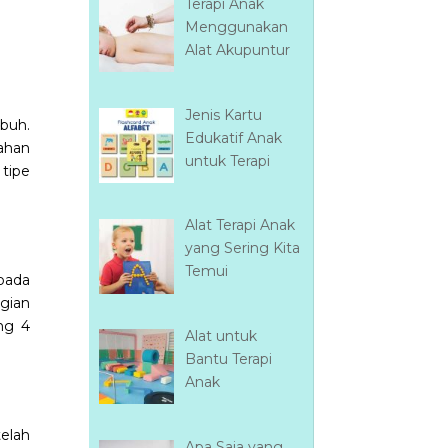
Terapi Anak
Menggunakan
Alat Akupuntur
Jenis Kartu
ubuh.
Edukatif Anak
bahan
untuk Terapi
tipe
Alat Terapi Anak
yang Sering Kita
Temui
pada
gian
ng 4
Alat untuk
Bantu Terapi
Anak
telah
Apa Saja yang